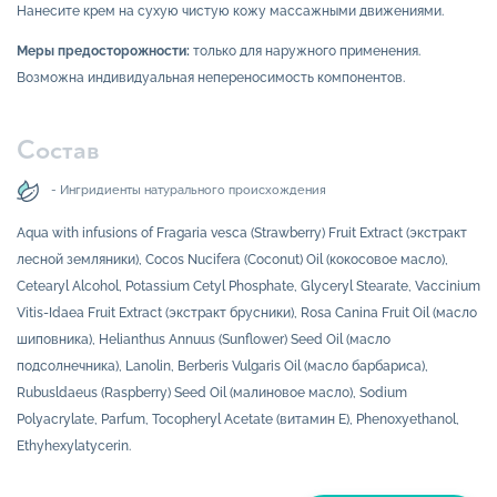
Нанесите крем на сухую чистую кожу массажными движениями.
Меры предосторожности:
только для наружного применения.
Возможна индивидуальная непереносимость компонентов.
Состав
- Ингридиенты натурального происхождения
Aqua with infusions of Fragaria vesca (Strawberry) Fruit Extract (экстракт
лесной земляники), Cocos Nucifera (Coconut) Oil (кокосовое масло),
Cetearyl Alcohol, Potassium Cetyl Phosphate, Glyceryl Stearate, Vaccinium
Vitis-Idaea Fruit Extract (экстракт брусники), Rosa Canina Fruit Oil (масло
шиповника), Helianthus Annuus (Sunflower) Seed Oil (масло
подсолнечника), Lanolin, Berberis Vulgaris Oil (масло барбариса),
Rubusldaeus (Raspberry) Seed Oil (малиновое масло), Sodium
Polyacrylate, Parfum, Tocopheryl Acetate (витамин Е), Phenoxyethanol,
Ethyhexylatycerin.