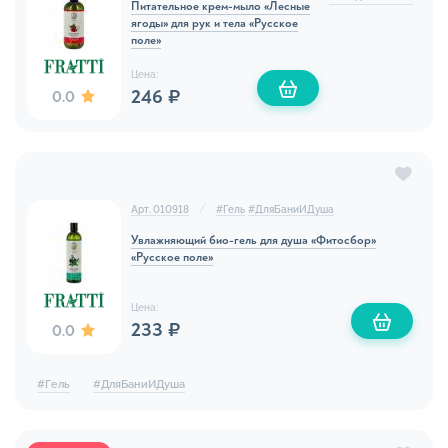
Питательное крем-мыло «Лесные
ягоды» для рук и тела «Русское
поле»
Цена:
246 ₽
0.0
Арт. 010918
#
Гель
#
ДляБаниИДуша
Увлажняющий био-гель для душа «Фитосбор»
«Русское поле»
Цена:
233 ₽
0.0
#
Гель
#
ДляБаниИДуша