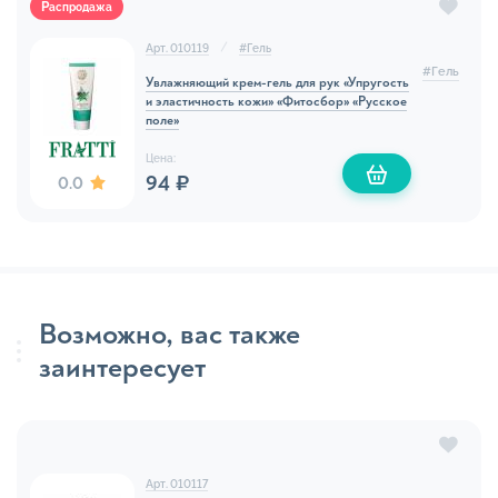
Распродажа
Арт. 010119
#
Гель
#
Гель
Увлажняющий крем-гель для рук «Упругость
и эластичность кожи» «Фитосбор» «Русское
поле»
Цена:
94 ₽
0.0
Возможно, вас также
заинтересует
Арт. 010117