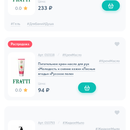
Цена:
233 ₽
0.0
#
Гель
#
ДляБаниИДуша
Распродажа
Арт. 010118
#
КремМасло
#
КремМасло
Питательное крем-масло для рук
«Молодость и сияние кожи» «Лесные
ягоды» «Русское поле»
Цена:
94 ₽
0.0
Арт. 010793
#
ЖидкоеМыло
#
ЖидкоеМыло