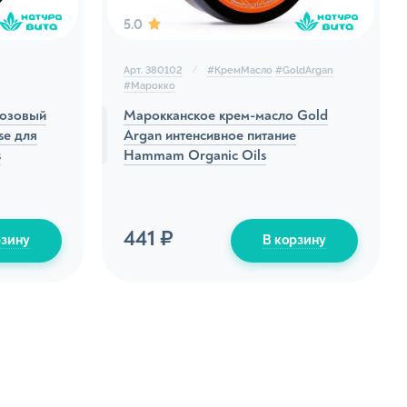
5.0
Арт. 380102
#
КремМасло
#
GoldArgan
#
Марокко
розовый
Марокканское крем-масло Gold
se для
Argan интенсивное питание
s
Hammam Organic Oils
ы
441 ₽
рзину
В корзину
нтимной гигиены