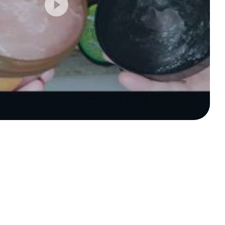
, маски-пленки,
 лица
ица
 гели для лица
 кремы для лица
кладки волос
с
лос