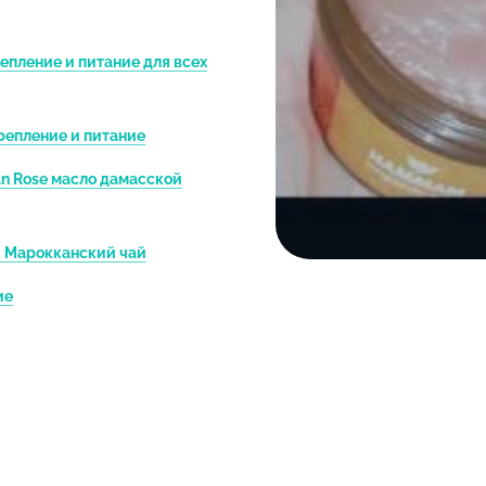
альгинатные, гипсовые
глиняные
пление и питание для всех
Мицеллярная вода
Сыворотки для лица
репление и питание
Эссенции для лица
n Rose масло дамасской
Пилинги и скрабы для
Энзимная пудра для л
i Марокканский чай
Многофункциональные
ие
Многофункциональные
ства по уходу за волосами
Средства для у
ьфатные шампуни для всех типов волос
Гели для укладки воло
и для различных типов волос
Кремы для укладки во