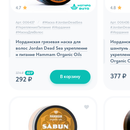
4.7
4.8
Натура
Натура
Арт. 006437
#
Маска
#
JordanDeadSea
Арт. 006436
тела
#
УкреплениеПитание
#
Иордания
#
JordanDea
#
МаскаДляВолос
#
Иордания
Соль д
Иорданская грязевая маска для
Иорданск
Баттеры
волос Jordan Dead Sea укрепление
шампунь 
и питание Hammam Organic Oils
укреплен
Кремы д
Organic O
Натура
374 ₽
-82 ₽
377 ₽
В корзину
292 ₽
Густое
Масло 
Пилинг
Сред