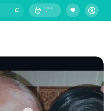
товаров
₽
оду за лицом
различных типов кожи
ля лица
типов кожи лица
лаз
чной функциональности
актором SPF
ля различных типов кожи
. экспресс-маски,