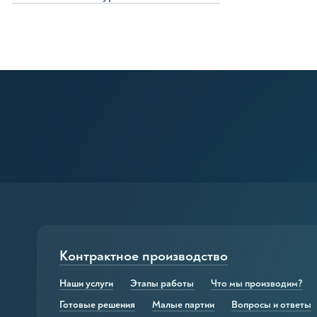
ва для роста бороды
мы и масла для ухода за губами
овые средства для ресниц и
Косметика для 
ей
Средства для и после 
аэрозольной продукц
ва для роста ресниц
Кремы для лица
для промывания
Шампуни для волос
итель для ресниц
Гели для душа
риватель для ресниц
Укладочные средства
ярная вода
Контрактное производство
Наши услуги
Этапы работы
Что мы производим?
ральная и органическая
Косметика для 
Готовые решения
Малые партии
Вопросы и ответы
етика