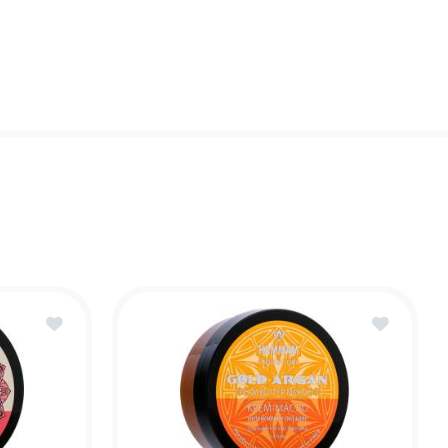
лос
лос
оду за руками
увлажняющие,