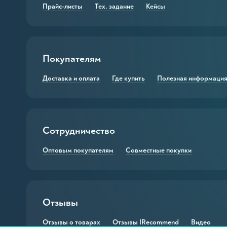
Прайс-листы
Тех. задание
Кейсы
Мыло для мытья лап
 и твердое мыло
Гели для мытья лап
ьные кремы
Шампуни для шерсти
Покупателям
оранты
Бальзамы-кондиционе
Доставка и оплата
Где купить
Полезная информаци
ля ванн
Защитные бальзамы д
е мыло
Защитный воск для ла
для рук
Защитный крем для л
Сотрудничество
для ног
Шампуни и кондицион
Оптовым покупателям
Совместные покупки
 в т. ч. сухие
и для волос
для лица, тела и волос
Отзывы
ильные масла
Отзывы о товарах
Отзывы IRecommend
Видео