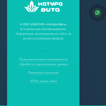
Мягкое
Тонал
© 2017-2026 ООО «Натура Вита»
Дезод
Вся продукция сертифицирована.
Информация, размещенная на сайте, не
Пены д
является публичной офертой.
Жидко
Кремы 
Пользовательское соглашение на
Кремы 
обработку персональных данных
Скрабы,
Реквизиты компании
Шампун
HTML-карта сайта
Маски 
Гидроф