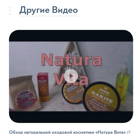
Детски
Другие Видео
Детски
Детски
Средст
Прод
Бальз
Воски
Глины
Пасты
Шампу
Гели д
Обзор натуральной уходовой косметики «Натура Вита» //
Солевы