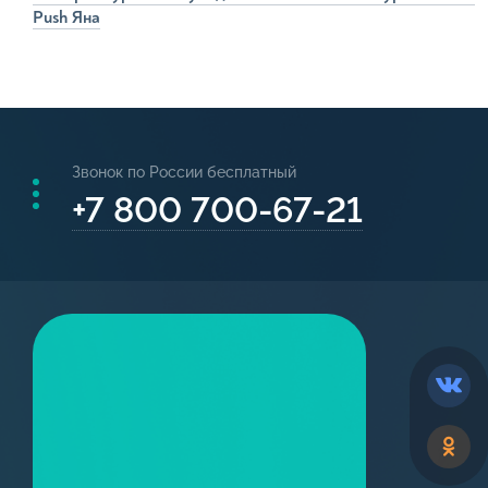
Push Яна
Средст
Бальза
Уход
бров
Звонок по России бесплатный
+7 800 700-67-21
Средст
Пенки 
Закреп
Обезжи
Мицелл
Нату
косм