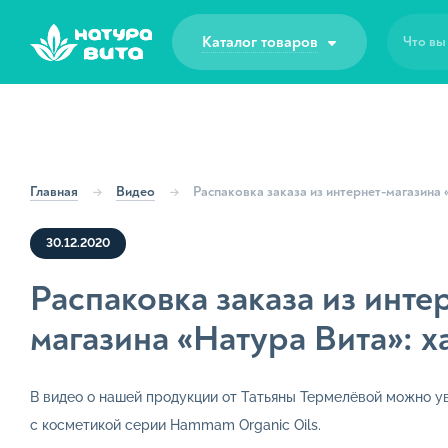
Наши услуги
Каталог товаров
Что вы
Проф
Стои
для 
Этапы работ
Клин
Отд
Что производим
Главная
Видео
Распаковка заказа из интернет-магазина
Гото
Готовые решения
30.12.2020
Распаковка заказа из инте
Малые партии
магазина «Натура Вита»: 
Частые вопросы
В видео о нашей продукции от Татьяны Термелёвой можно у
Прайс-листы
с косметикой серии Hammam Organic Oils.