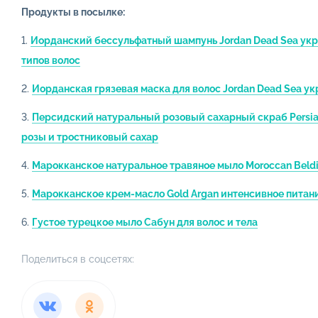
Продукты в посылке:
Тех. задание
1.
Иорданский бессульфатный шампунь Jordan Dead Sea укре
типов волос
Кейсы
2.
Иорданская грязевая маска для волос Jordan Dead Sea ук
3.
Персидский натуральный розовый сахарный скраб Persia
розы и тростниковый сахар
4.
Марокканское натуральное травяное мыло Moroccan Beld
5.
Марокканское крем-масло Gold Argan интенсивное питан
6.
Густое турецкое мыло Сабун для волос и тела
Сред
Поделиться в соцсетях:
Бессул
Шампун