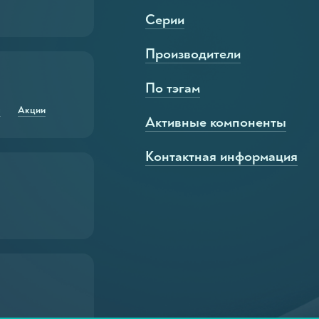
Серии
Производители
По тэгам
ры для шерсти
я
Акции
ля лап
Активные компоненты
п
Контактная информация
ап
еры для гривы