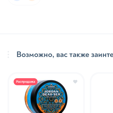
Кремы 
Маски 
Маслян
волос
Продук
сывор
Возможно, вас также заинт
Спреи 
Сыворо
Твёрды
Распродажа
Термоз
Сред
Гели дл