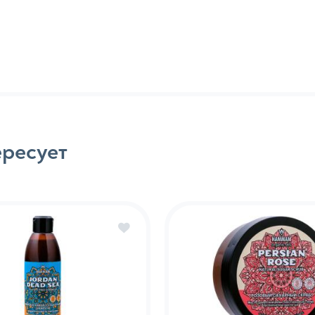
и масла для волос
Воски для укладки во
для различных типов волос
Спреи для укладки во
ые комплексы для различных типов
ты для роста волос: лосьоны, масла,
отки
ересует
и бальзамы, в т. ч. несмываемые
тки и эссенции для волос
е шампуни и кондиционеры для волос
ащитные спреи для волос
ства по уходу за телом
Средства по ух
я душа, в т. ч. и бессульфатные
Кремы питательные, 