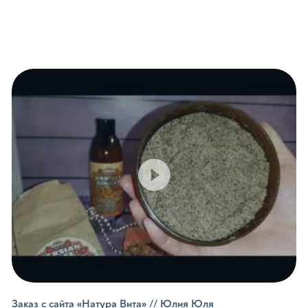
е бальзамы
е гели
е масла
ва для купания детей
укция для барбершопов
Продукция для 
амы
Масла
Кремы
Пенки
Вазелин
ни
Антибактериальное м
ля душа
Заказ с сайта «Натура Вита» // Юлия Юля
е спреи