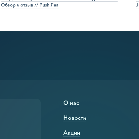
Обзор и отзыв // Push Яна
J
мужчин
бритья, за исключением
ии
О нас
Новости
животных
Акции