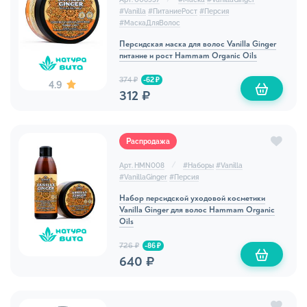
#
Vanilla
#
ПитаниеРост
#
Персия
#
МаскаДляВолос
Персидская маска для волос Vanilla Ginger
питание и рост Hammam Organic Oils
374 ₽
-62 ₽
4.9
312 ₽
Распродажа
Арт. HMN008
#
Наборы
#
Vanilla
#
VanillaGinger
#
Персия
Набор персидской уходовой косметики
Vanilla Ginger для волос Hammam Organic
Oils
726 ₽
-86 ₽
640 ₽