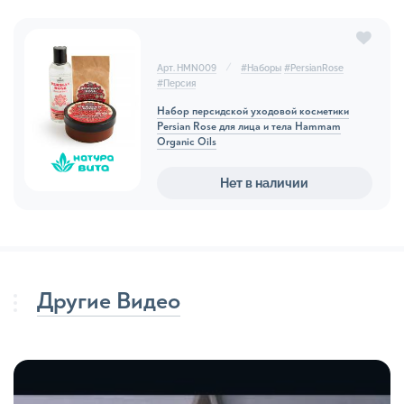
Арт. HMN009
#
Наборы
#
PersianRose
#
Персия
Набор персидской уходовой косметики
Persian Rose для лица и тела Hammam
Organic Oils
Нет в наличии
Другие Видео