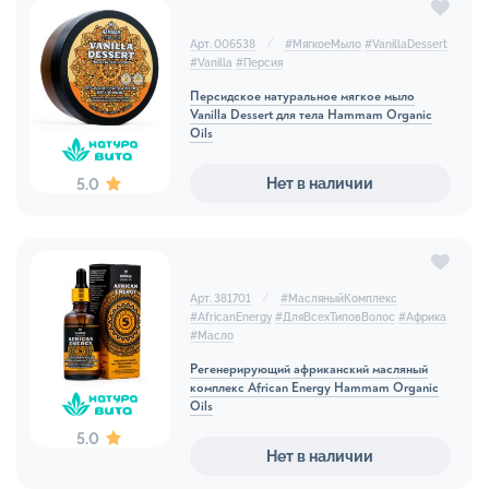
Арт. 006538
#
МягкоеМыло
#
VanillaDessert
#
Vanilla
#
Персия
Персидское натуральное мягкое мыло
Vanilla Dessert для тела Hammam Organic
Oils
Нет в наличии
5.0
Арт. 381701
#
МасляныйКомплекс
#
AfricanEnergy
#
ДляВсехТиповВолос
#
Африка
#
Масло
Регенерирующий африканский масляный
комплекс African Energy Hammam Organic
Oils
5.0
Нет в наличии