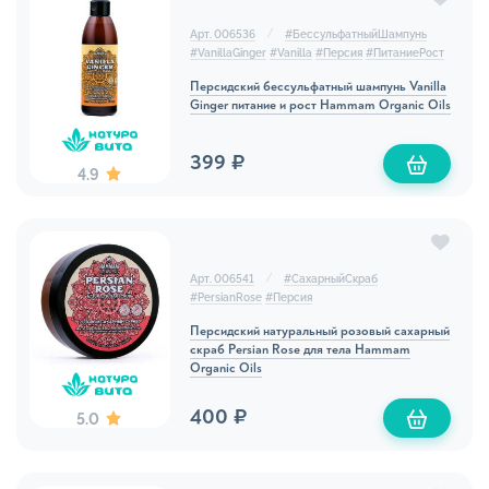
Арт. 006536
#
БессульфатныйШампунь
#
VanillaGinger
#
Vanilla
#
Персия
#
ПитаниеРост
Персидский бессульфатный шампунь Vanilla
Ginger питание и рост Hammam Organic Oils
399 ₽
4.9
Арт. 006541
#
СахарныйСкраб
#
PersianRose
#
Персия
Персидский натуральный розовый сахарный
скраб Persian Rose для тела Hammam
Organic Oils
400 ₽
5.0