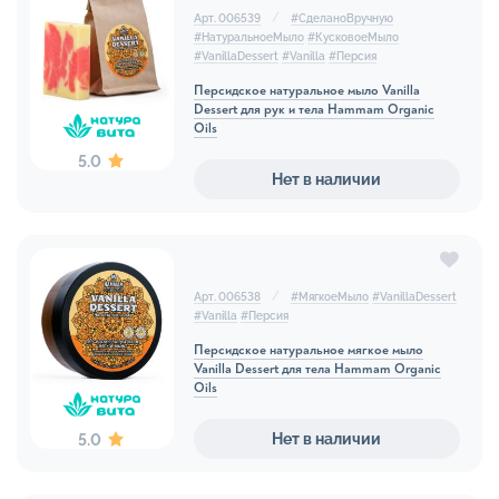
Арт. 006539
#
СделаноВручную
#
НатуральноеМыло
#
КусковоеМыло
#
VanillaDessert
#
Vanilla
#
Персия
Персидское натуральное мыло Vanilla
Dessert для рук и тела Hammam Organic
Oils
5.0
Нет в наличии
Арт. 006538
#
МягкоеМыло
#
VanillaDessert
#
Vanilla
#
Персия
Персидское натуральное мягкое мыло
Vanilla Dessert для тела Hammam Organic
Oils
Нет в наличии
5.0