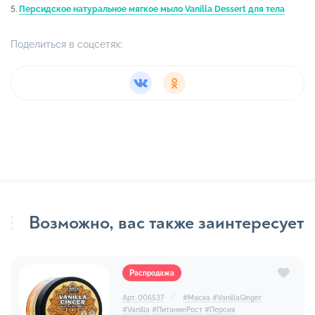
5.
Персидское натуральное мягкое мыло Vanilla Dessert для тела
Поделиться в соцсетях:
Возможно, вас также заинтересует
Распродажа
Арт. 006537
#
Маска
#
VanillaGinger
#
Vanilla
#
ПитаниеРост
#
Персия