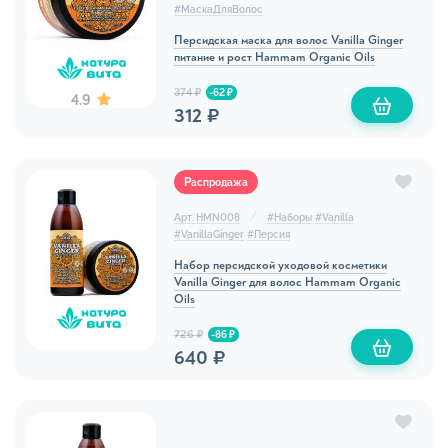
#
МаскаДляВолос
Персидская маска для волос Vanilla Ginger
питание и рост Hammam Organic Oils
374 ₽
-62 ₽
4.9
312 ₽
Распродажа
Арт. HMN008
#
Наборы
#
Vanilla
#
VanillaGinger
#
Персия
Набор персидской уходовой косметики
Vanilla Ginger для волос Hammam Organic
Oils
726 ₽
-86 ₽
640 ₽