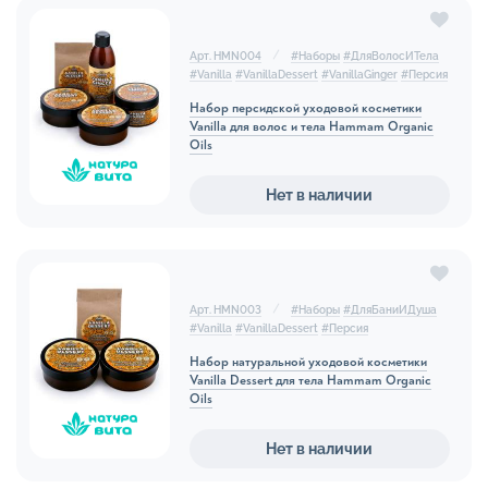
Арт. HMN004
#
Наборы
#
ДляВолосИТела
#
Vanilla
#
VanillaDessert
#
VanillaGinger
#
Персия
Набор персидской уходовой косметики
Vanilla для волос и тела Hammam Organic
Oils
Нет в наличии
Арт. HMN003
#
Наборы
#
ДляБаниИДуша
#
Vanilla
#
VanillaDessert
#
Персия
Набор натуральной уходовой косметики
Vanilla Dessert для тела Hammam Organic
Oils
Нет в наличии