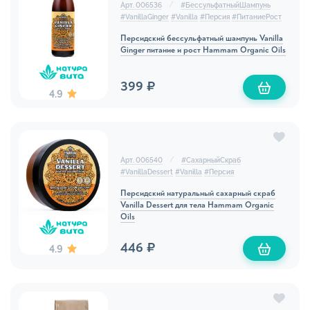
Арт. 006536
#
БессульфатныйШампунь
#
VanillaGinger
#
Vanilla
#
Персия
#
ПитаниеРост
Персидский бессульфатный шампунь Vanilla
Ginger питание и рост Hammam Organic Oils
399 ₽
4.9
Арт. 006540
#
СахарныйСкраб
#
VanillaDessert
#
Vanilla
#
Персия
Персидский натуральный сахарный скраб
Vanilla Dessert для тела Hammam Organic
Oils
446 ₽
4.9