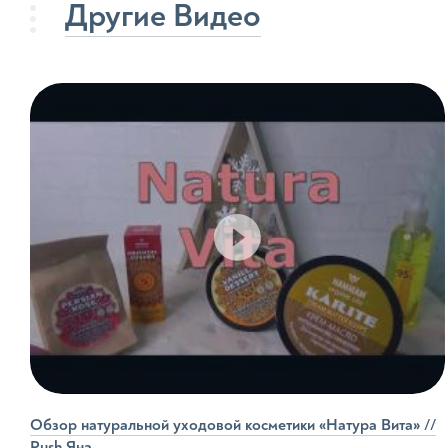
Детски
Другие Видео
Детски
Детски
Средст
Прод
Бальз
Воски
Глины
Пасты
Шампу
Гели д
Обзор натуральной уходовой косметики «Натура Вита» //
Солевы
Push Яна