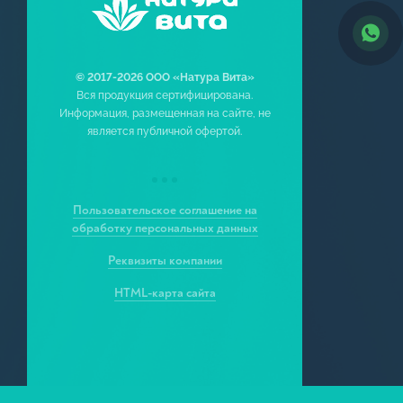
Мягкое
Тонал
© 2017-2026 ООО «Натура Вита»
Вся продукция сертифицирована.
Дезод
Информация, размещенная на сайте, не
является публичной офертой.
Пены д
Жидко
Кремы 
Пользовательское соглашение на
обработку персональных данных
Кремы 
Реквизиты компании
Скрабы,
HTML-карта сайта
Шампун
Маски 
Гидроф