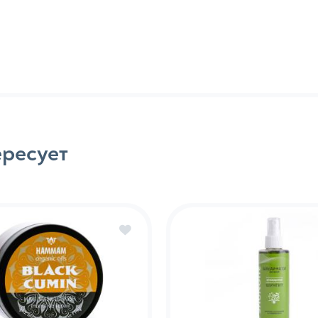
и масла для волос
Воски для укладки во
для различных типов волос
Спреи для укладки во
ые комплексы для различных типов
ты для роста волос: лосьоны, масла,
отки
ересует
и бальзамы, в т. ч. несмываемые
тки и эссенции для волос
е шампуни и кондиционеры для волос
ащитные спреи для волос
ства по уходу за телом
Средства по ух
я душа, в т. ч. и бессульфатные
Кремы питательные, 