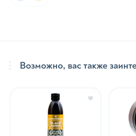
Кремы 
Маски 
Маслян
волос
Продук
сывор
Возможно, вас также заинт
Спреи 
Сыворо
Твёрды
Термоз
Сред
Гели дл