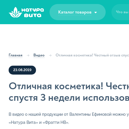
Наши услуги
Каталог товаров
Что вы
Проф
Стои
для 
Этапы работ
Клин
Отд
Что производим
Главная
Видео
Отличная косметика! Честный отзыв спус
Гото
Готовые решения
23.08.2019
Отличная косметика! Чест
Малые партии
спустя 3 недели использо
Частые вопросы
В видео о нашей продукции от Валентины Ефимовой можно у
Прайс-листы
«Натура Вита» и «Фратти НВ».