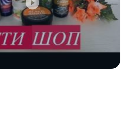
, маски-пленки,
 лица
ица
 гели для лица
 кремы для лица
кладки волос
с
лос