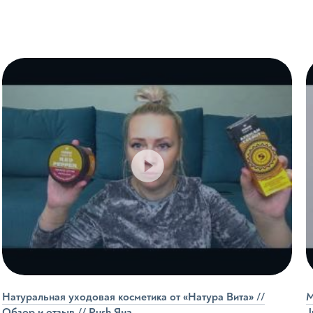
тату-салонов
ыло
Натуральная уходовая косметика от «Натура Вита» //
М
Обзор и отзыв // Push Яна
J