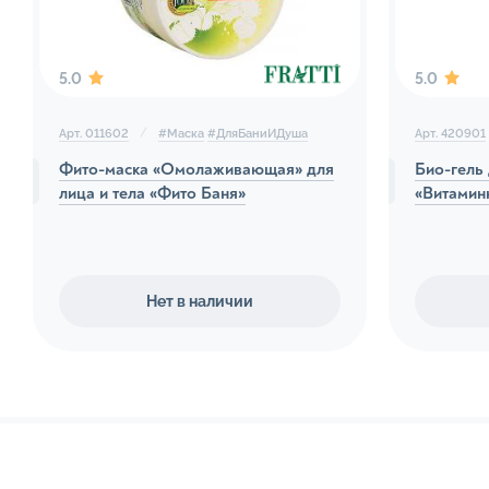
Кремы 
Лосьон
5.0
5.0
Скрабы
Гели дл
Арт. 011602
#
Маска
#
ДляБаниИДуша
Арт. 420901
Фито-маска «Омолаживающая» для
Био-гель 
Согрев
лица и тела «Фито Баня»
«Витаминн
Кремы 
Косм
Нет в наличии
Детски
Детски
Детски
Детски