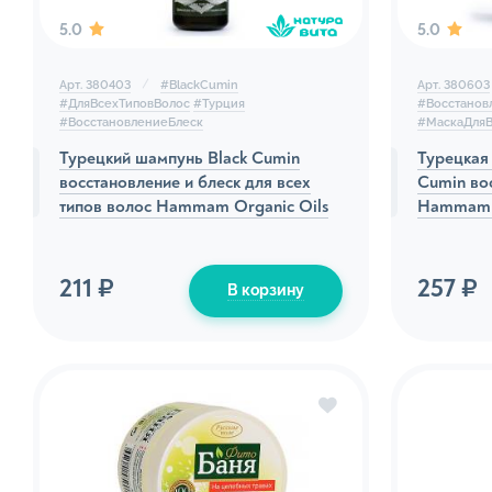
5.0
5.0
Натура
Натура
Арт. 380403
#
BlackCumin
Арт. 380603
тела
#
ДляВсехТиповВолос
#
Турция
#
Восстанов
#
ВосстановлениеБлеск
#
МаскаДля
Соль д
Турецкий шампунь Black Cumin
Турецкая 
Баттеры
восстановление и блеск для всех
Cumin во
типов волос Hammam Organic Oils
Hammam O
Кремы д
Натура
211 ₽
257 ₽
В корзину
Густое
Масло 
Пилинг
Сред