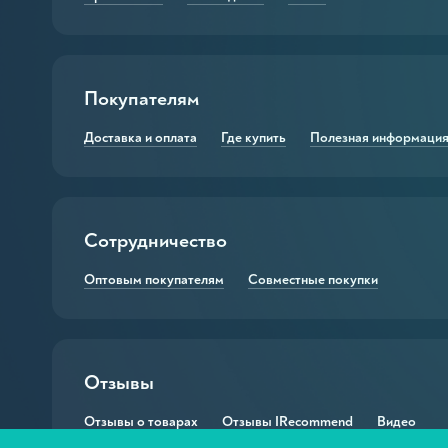
Мыло для мытья лап
 и твердое мыло
Гели для мытья лап
ьные кремы
Шампуни для шерсти
Покупателям
оранты
Бальзамы-кондиционе
Доставка и оплата
Где купить
Полезная информаци
ля ванн
Защитные бальзамы д
е мыло
Защитный воск для ла
для рук
Сотрудничество
Защитный крем для л
для ног
Шампуни и кондицион
Оптовым покупателям
Совместные покупки
 в т. ч. сухие
и для волос
для лица, тела и волос
Отзывы
ильные масла
Отзывы о товарах
Отзывы IRecommend
Видео