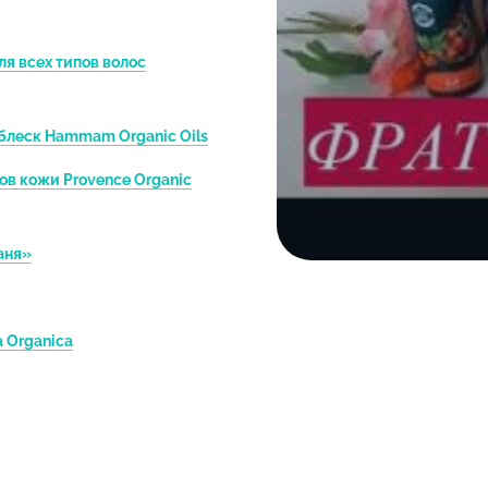
альгинатные, гипсовые
глиняные
я всех типов волос
Мицеллярная вода
Сыворотки для лица
 блеск Hammam Organic Oils
Эссенции для лица
пов кожи Provence Organic
Пилинги и скрабы для
Энзимная пудра для л
аня»
Многофункциональные
Многофункциональные
a Organica
ства по уходу за волосами
Средства для у
ьфатные шампуни для всех типов волос
Гели для укладки воло
и для различных типов волос
Кремы для укладки во