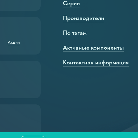
Серии
Производители
По тэгам
ры для шерсти
я
Акции
Активные компоненты
ля лап
Контактная информация
п
ап
еры для гривы