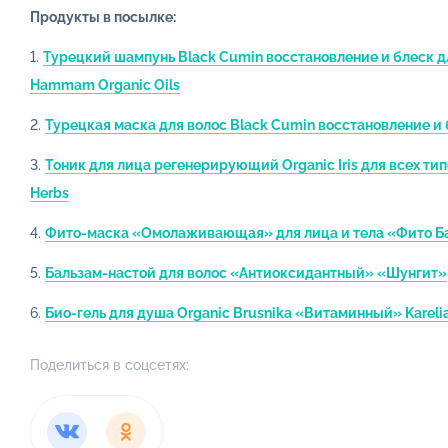
Продукты в посылке:
Тех. задание
1.
Турецкий шампунь Black Cumin восстановление и блеск дл
Hammam Organic Oils
Кейсы
2.
Турецкая маска для волос Black Cumin восстановление и
3.
Тоник для лица регенерирующий Organic Iris для всех ти
Herbs
4.
Фито-маска «Омолаживающая» для лица и тела «Фито Б
5.
Бальзам-настой для волос «Антиоксидантный» «Шунгит»
6.
Био-гель для душа Organic Brusnika «Витаминный» Kareli
Сред
Поделиться в соцсетях:
Бессул
Шампун