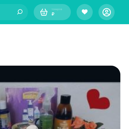
товаров
₽
оду за лицом
различных типов кожи
ля лица
типов кожи лица
лаз
чной функциональности
актором SPF
ля различных типов кожи
. экспресс-маски,