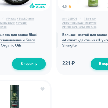
антивозрастные и т. д.
4.5
льное мягкое мыло
Бальзамы для рук
льные сахарные и соляные скрабы для
#
Маска
#
BlackCumin
Арт. 211905
#
Бальзам
Лосьоны для рук
лениеБлеск
#
Турция
#
ПротивВыпаденияВолос
Волос
#
МинеральнаяКосметика
ля ванн
Скрабы и пилинги
маска для волос Black
Бальзам-настой для волос
 для тела, в т. ч. и натуральные
Маски для рук
сстановление и блеск
«Антиоксидантный» «Шунг
rganic Oils
Shungite
ля тела, в т. ч. и натуральные
Средства для кутикул
льное травяное мыло бельди
221 ₽
В корзину
В ко
 пенное мыло
для тела и массажное масло
и с AHA- и BHA-кислотами
ства по уходу за ногами
Средства для и