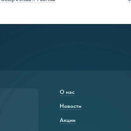
мужчин
бритья, за исключением
ии
О нас
Новости
Акции
животных