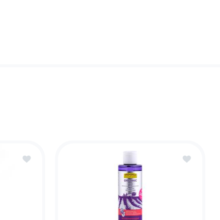
лос
лос
оду за руками
увлажняющие,