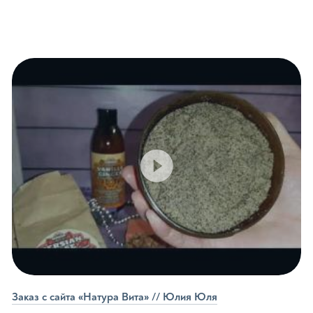
е бальзамы
е гели
е масла
ва для купания детей
укция для барбершопов
Продукция для 
амы
Масла
Кремы
Пенки
Вазелин
ни
Антибактериальное м
ля душа
Заказ с сайта «Натура Вита» // Юлия Юля
е спреи