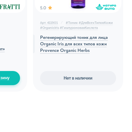
5.0
Арт. 411901
#
Тоник
#
ДляВсехТиповКожи
#
OrganicIris
#
ГиалуроноваяКислота
Регенерирующий тоник для лица
Organic Iris для всех типов кожи
ит»
Provence Organic Herbs
ы
рзину
Нет в наличии
нтимной гигиены