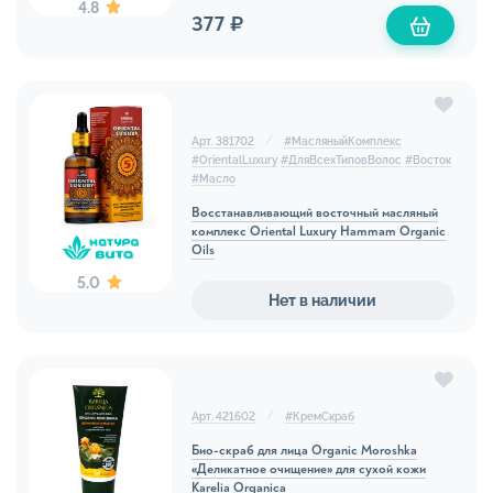
4.8
377 ₽
Арт. 381702
#
МасляныйКомплекс
#
OrientalLuxury
#
ДляВсехТиповВолос
#
Восток
#
Масло
Восстанавливающий восточный масляный
комплекс Oriental Luxury Hammam Organic
Oils
5.0
Нет в наличии
Арт. 421602
#
КремСкраб
Био-скраб для лица Organic Moroshka
«Деликатное очищение» для сухой кожи
Karelia Organica