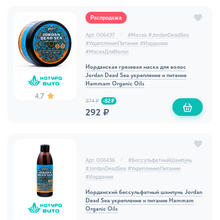
Распродажа
Арт. 006437
#
Маска
#
JordanDeadSea
#
УкреплениеПитание
#
Иордания
#
МаскаДляВолос
Иорданская грязевая маска для волос
Jordan Dead Sea укрепление и питание
Hammam Organic Oils
4.7
374 ₽
-82 ₽
292 ₽
Арт. 006436
#
БессульфатныйШампунь
#
JordanDeadSea
#
УкреплениеПитание
#
Иордания
Иорданский бессульфатный шампунь Jordan
Dead Sea укрепление и питание Hammam
Organic Oils